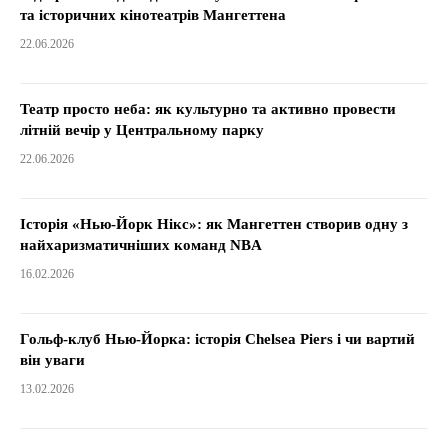
та історичних кінотеатрів Мангеттена
22.06.2026
Театр просто неба: як культурно та активно провести
літній вечір у Центральному парку
22.06.2026
Історія «Нью-Йорк Нікс»: як Мангеттен створив одну з
найхаризматичніших команд NBA
16.02.2026
Гольф-клуб Нью-Йорка: історія Chelsea Piers і чи вартий
він уваги
13.02.2026