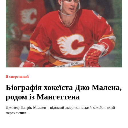
Я спортивний
Біографія хокеїста Джо Малена,
родом із Мангеттена
Джозеф Патрік Маллен - відомий американський хокеїст, який
переключив...