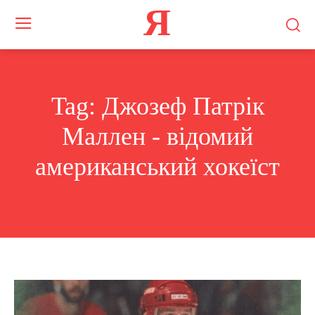
Я
Tag:
Джозеф Патрік
Маллен - відомий
американський хокеїст