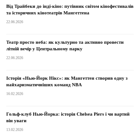
Від Трайбеки до інді-кіно: путівник світом кінофестивалів
та історичних кінотеатрів Мангеттена
22.06.2026
Театр просто неба: як культурно та активно провести
літній вечір у Центральному парку
22.06.2026
Історія «Нью-Йорк Нікс»: як Мангеттен створив одну з
найхаризматичніших команд NBA
16.02.2026
Гольф-клуб Нью-Йорка: історія Chelsea Piers і чи вартий
він уваги
13.02.2026