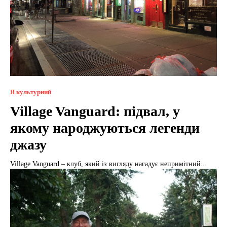
Я культурний
Village Vanguard: підвал, у
якому народжуються легенди
джазу
Village Vanguard – клуб, який із вигляду нагадує непримітний...