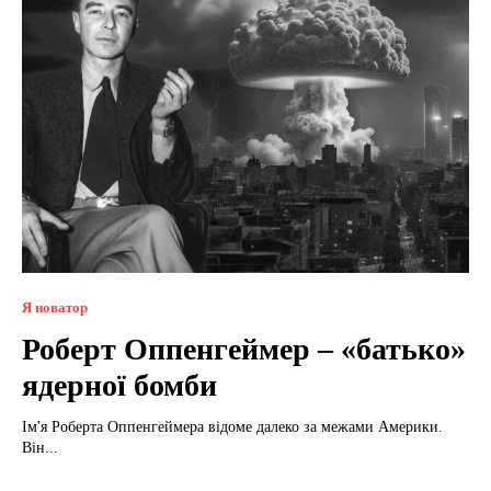
Я новатор
Роберт Оппенгеймер – «батько»
ядерної бомби
Ім'я Роберта Оппенгеймера відоме далеко за межами Америки.
Він...