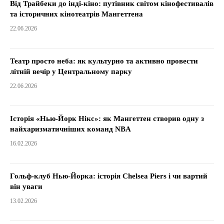
Від Трайбеки до інді-кіно: путівник світом кінофестивалів
та історичних кінотеатрів Мангеттена
22.06.2026
Театр просто неба: як культурно та активно провести
літній вечір у Центральному парку
22.06.2026
Історія «Нью-Йорк Нікс»: як Мангеттен створив одну з
найхаризматичніших команд NBA
16.02.2026
Гольф-клуб Нью-Йорка: історія Chelsea Piers і чи вартий
він уваги
13.02.2026