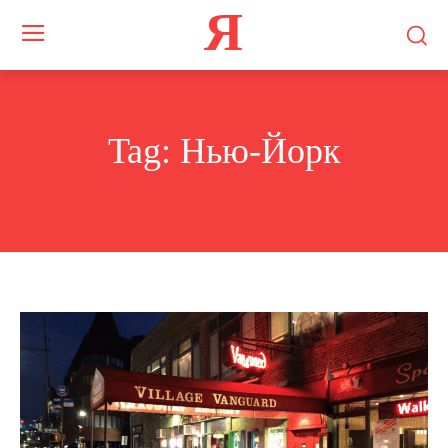
Я
Tag:
Нью-Йорк