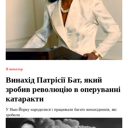
Я новатор
Винахід Патрісії Бат, який
зробив революцію в оперуванні
катаракти
У Нью-Йорку народилися і працювали багато винахідників, які
зробили...