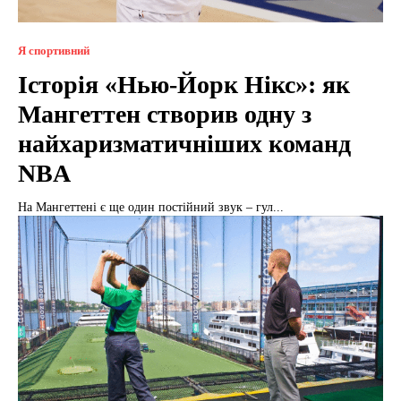
Я спортивний
Історія «Нью-Йорк Нікс»: як
Мангеттен створив одну з
найхаризматичніших команд
NBA
На Мангеттені є ще один постійний звук – гул...