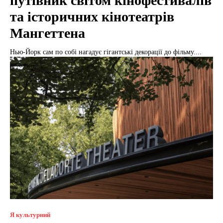
путівник світом кінофестивалів
та історичних кінотеатрів
Мангеттена
Нью-Йорк сам по собі нагадує гігантські декорації до фільму....
Я культурний