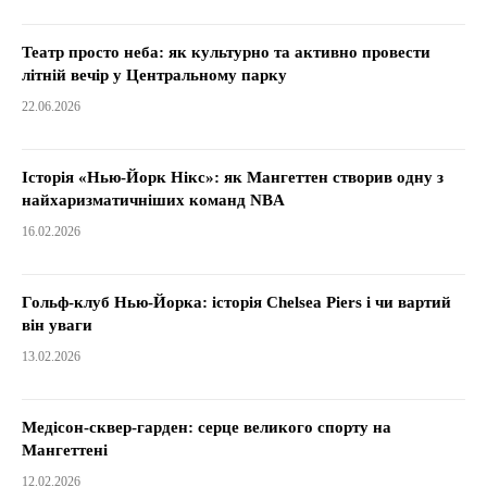
Театр просто неба: як культурно та активно провести
літній вечір у Центральному парку
22.06.2026
Історія «Нью-Йорк Нікс»: як Мангеттен створив одну з
найхаризматичніших команд NBA
16.02.2026
Гольф-клуб Нью-Йорка: історія Chelsea Piers і чи вартий
він уваги
13.02.2026
Медісон-сквер-гарден: серце великого спорту на
Мангеттені
12.02.2026