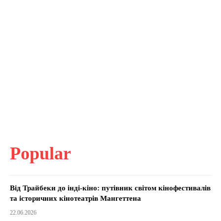
Popular
Від Трайбеки до інді-кіно: путівник світом кінофестивалів
та історичних кінотеатрів Мангеттена
22.06.2026