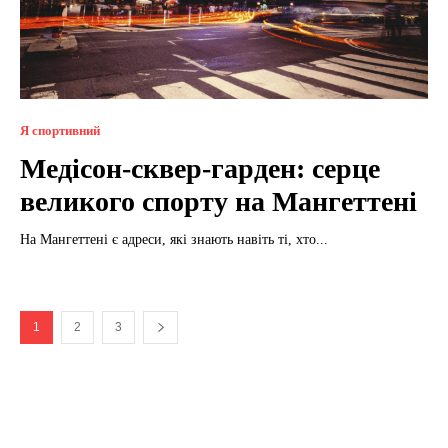
Я спортивний
Медісон-сквер-гарден: серце
великого спорту на Мангеттені
На Мангеттені є адреси, які знають навіть ті, хто...
1
2
3