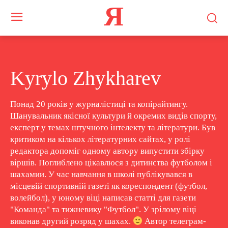
Я
Kyrylo Zhykharev
Понад 20 років у журналістиці та копірайтингу.
Шанувальник якісної культури й окремих видів спорту,
експерт у темах штучного інтелекту та літератури. Був
критиком на кількох літературних сайтах, у ролі
редактора допоміг одному автору випустити збірку
віршів. Поглиблено цікавлюся з дитинства футболом і
шахамии. У час навчання в школі публікувався в
місцевій спортивній газеті як кореспондент (футбол,
волейбол), у юному віці написав статті для газети
"Команда" та тижневику "Футбол". У зрілому віці
виконав другий розряд у шахах.
Автор телеграм-