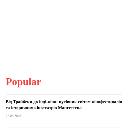
Popular
Від Трайбеки до інді-кіно: путівник світом кінофестивалів
та історичних кінотеатрів Мангеттена
22.06.2026