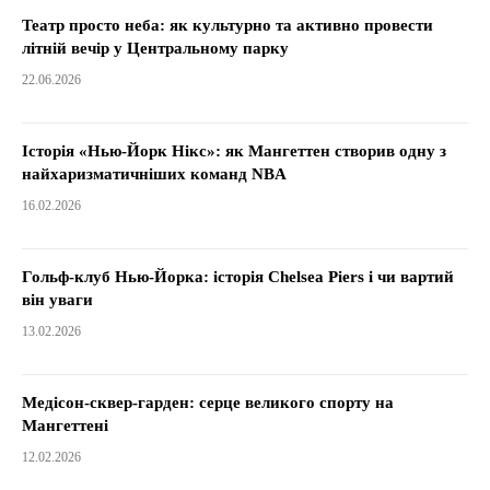
Театр просто неба: як культурно та активно провести
літній вечір у Центральному парку
22.06.2026
Історія «Нью-Йорк Нікс»: як Мангеттен створив одну з
найхаризматичніших команд NBA
16.02.2026
Гольф-клуб Нью-Йорка: історія Chelsea Piers і чи вартий
він уваги
13.02.2026
Медісон-сквер-гарден: серце великого спорту на
Мангеттені
12.02.2026