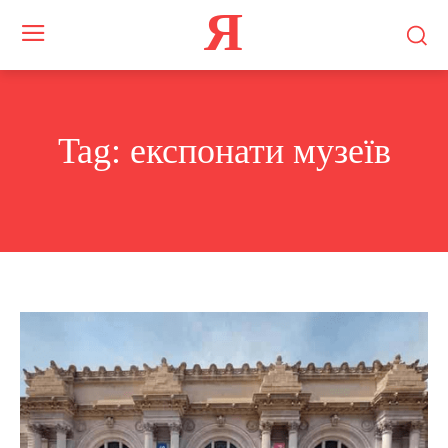
Я
Tag:
експонати музеїв