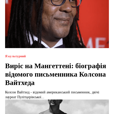
Я культурний
Виріс на Мангеттені: біографія
відомого письменника Колсона
Вайтхеда
Колсон Вайтхед - відомий американський письменник, двічі
лауреат Пулітцерівської...