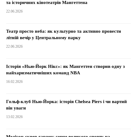
та історичних кінотеатрів Мангеттена
22.06.2026
Театр просто неба: як культурно та активно провести
літній вечір у Центральному парку
22.06.2026
Історія «Нью-Йорк Нікс»: як Мангеттен створив одну з
найхаризматичніших команд NBA
16.02.2026
Гольф-клуб Нью-Йорка: історія Chelsea Piers і чи вартий
він уваги
13.02.2026
Медісон-сквер-гарден: серце великого спорту на