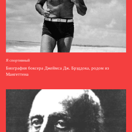
Я спортивный
Биография боксера Джеймса Дж. Брэддока, родом из
Мангеттена