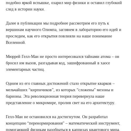
подобно яркой вспышке, озарил мир физики и оставил глубокий
след в истории науки.
Далее в публикации мы подробнее рассмотрим его путь к
вершинам научного Олимпа, заглянем в лабораторию его идей и
проследим, как его открытия повлияли на наше понимание
Вселенной.
Мюррей Гелл-Ман не просто интересовался тайнами атома – он
бросил им вызов, разгадывая код, зашифрованный в хаосе
элементарных частиц.
Одним из его главных достижений стало открытие кварков –
мельчайших “кирпичиков”, из которых “сложены” мезоны и
барионы. Эта революционная теория перевернула наше
представление о микромире, пролив свет на его архитектуру.
Гелл-Ман не остановился на достигнутом. Он разработал
концепцию “перенормирования” – математический инструмент,
помогающий физикам разобраться в капризах квантового мира.