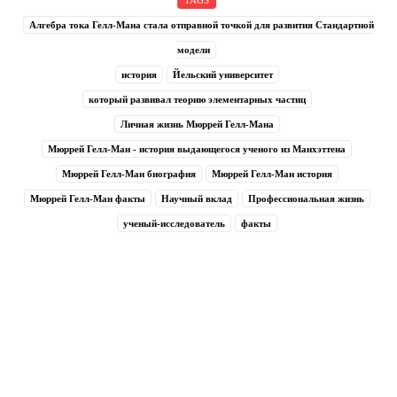
Алгебра тока Гелл-Мана стала отправной точкой для развития Стандартной
модели
история
Йельский университет
который развивал теорию элементарных частиц
Личная жизнь Мюррей Гелл-Мана
Мюррей Гелл-Ман - история выдающегося ученого из Манхэттена
Мюррей Гелл-Ман биография
Мюррей Гелл-Ман история
Мюррей Гелл-Ман факты
Научный вклад
Профессиональная жизнь
ученый-исследователь
факты