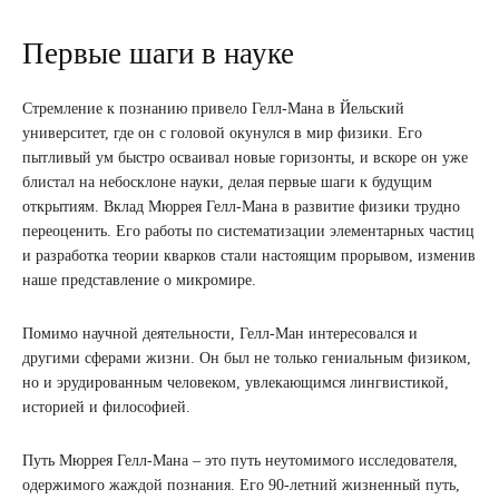
Первые шаги в науке
Стремление к познанию привело Гелл-Мана в Йельский
университет, где он с головой окунулся в мир физики. Его
пытливый ум быстро осваивал новые горизонты, и вскоре он уже
блистал на небосклоне науки, делая первые шаги к будущим
открытиям. Вклад Мюррея Гелл-Мана в развитие физики трудно
переоценить. Его работы по систематизации элементарных частиц
и разработка теории кварков стали настоящим прорывом, изменив
наше представление о микромире.
Помимо научной деятельности, Гелл-Ман интересовался и
другими сферами жизни. Он был не только гениальным физиком,
но и эрудированным человеком, увлекающимся лингвистикой,
историей и философией.
Путь Мюррея Гелл-Мана – это путь неутомимого исследователя,
одержимого жаждой познания. Его 90-летний жизненный путь,