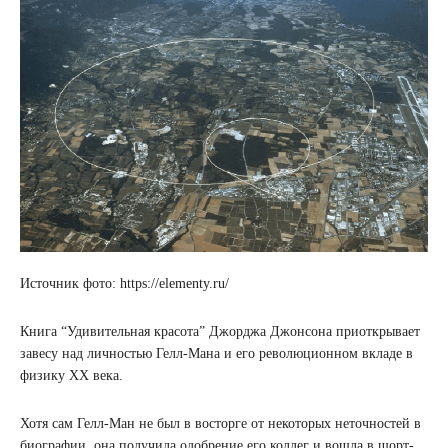
Источник фото: https://elementy.ru/
Книга “Удивительная красота” Джорджа Джонсона приоткрывает
завесу над личностью Гелл-Мана и его революционном вкладе в
физику XX века.
Хотя сам Гелл-Ман не был в восторге от некоторых неточностей в
биографии, она получила одобрение его коллег и вошла в шорт-