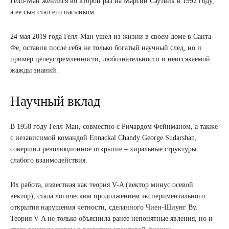
Гелл-Ман женился во второй раз на Марсии Саутвик в 1992 году,
а ее сын стал его пасынком.
24 мая 2019 года Гелл-Ман ушел из жизни в своем доме в Санта-
Фе, оставив после себя не только богатый научный след, но и
пример целеустремленности, любознательности и неиссякаемой
жажды знаний.
Научный вклад
В 1958 году Гелл-Ман, совместно с Ричардом Фейнманом, а также
с независимой командой Ennackal Chandy George Sudarshan,
совершил революционное открытие – хиральные структуры
слабого взаимодействия.
Их работа, известная как теория V-A (вектор минус осевой
вектор), стала логическим продолжением экспериментального
открытия нарушения четности, сделанного Чиен-Шиунг Ву.
Теория V-A не только объяснила ранее непонятные явления, но и