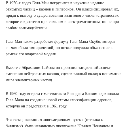
В 1950-х годах Гелл-Ман погрузился в изучение недавно
открытых частиц – каонов и гиперонов. Он классифицировал их,
придя к выводу о существовании квантового числа «странность»,
которое сохраняется при сильном и электромагнитном, но не при
слабом взаимодействии.
Гелл-Ман также разработал формулу Гелл-Мана-Окубо, которая
сначала была эмпирической, но позже получила объяснение в
рамках его кварковой модели.
Вместе с Абрахамом Пайсом он прояснил загадочный аспект
смешения нейтральных каонов, сделав важный вклад в понимание
мира элементарных частиц.
В 1960 году встреча с математиком Ричардом Блоком вдохновила
Гелл-Мана на создание новой схемы классификации адронов,
которую он представил в 1961 году.
Эта схема, названная «восьмеричным путем» (отсылка к
буддизму), была независимо предложена Ювалем Нееманом и