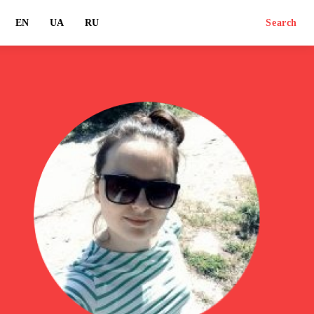
EN
UA
RU
Search