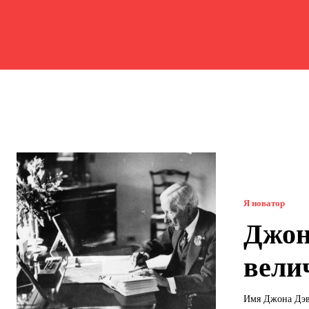
Я новатор
Джон
вели
Имя Джона Дэви