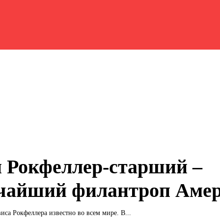
 Рокфеллер-старший –
чайший филантроп Аме
са Рокфеллера известно во всем мире. В...