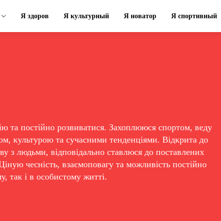
Я здоров
Я культурный
Я новатор
Я спортивный
ю та постійно розвиватися. Захоплююся спортом, веду
ом, культурою та сучасними тенденціями. Відкрита до
ову з людьми, відповідально ставлюся до поставлених
 Ціную чесність, взаємоповагу та можливість постійно
, так і в особистому житті.