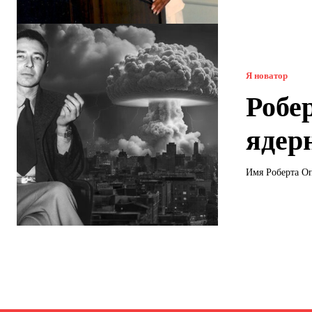
Я новатор
Робе
ядер
Имя Роберта Оп