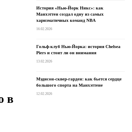
История «Нью-Йорк Никс»: как
Манхэттен создал одну из самых
харизматичных команд NBA
16.02.2026
Гольф-клуб Нью-Йорка: история Chelsea
Piers и стоит ли он внимания
13.02.2026
Мэдисон-сквер-гарден: как бьется сердце
большого спорта на Манхэттене
12.02.2026
ю в