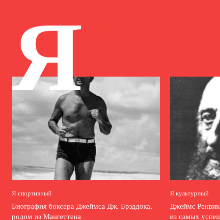
Я
Я спортивный
Я культурный
Биография боксера Джеймса Дж. Брэддока,
Джеймс Ренвик
родом из Мангеттена
из самых успе