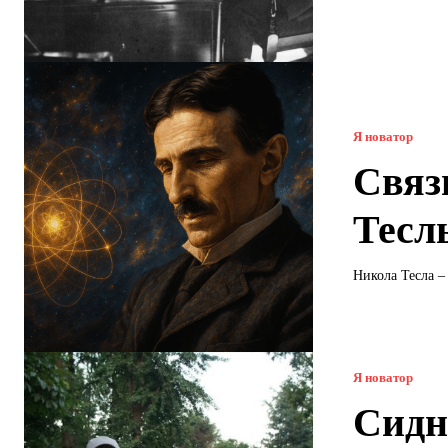
Я новатор
Связ
Тесл
Никола Тесла –
Я новатор
Сидн