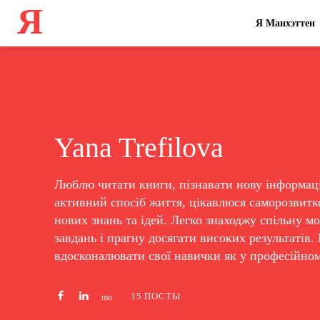
Я
Я Манхэттен
Yana Trefilova
Люблю читати книги, пізнавати нову інформаці
активний спосіб життя, цікавлюся саморозвитк
нових знань та ідей. Легко знаходжу спільну м
завдань і прагну досягати високих результатів.
вдосконалювати свої навички як у професійному
15 ПОСТЫ