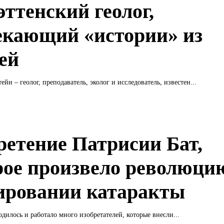
эттенский геолог,
екающий «истории» из
ей
йн – геолог, преподаватель, эколог и исследователь, известен...
ретение Патрисии Бат,
рое произвело революци
ировании катаракты
дилось и работало много изобретателей, которые внесли...