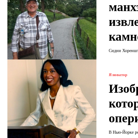
манх
извл
камн
Сидни Хоренште
Я новатор
Изоб
кото
опер
В Нью-Йорке ро