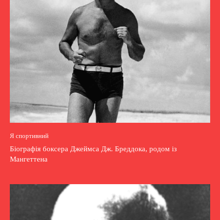
Я спортивний
Біографія боксера Джеймса Дж. Бреддока, родом із
Мангеттена