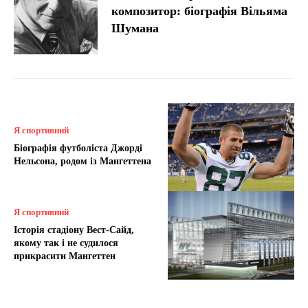
композитор: біографія Вільяма
Шумана
Я спортивний
Біографія футболіста Джорді
Нельсона, родом із Мангеттена
Я спортивний
Історія стадіону Вест-Сайд,
якому так і не судилося
прикрасити Мангеттен