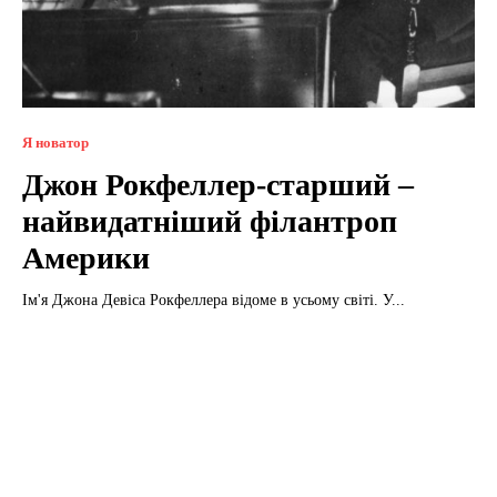
Я новатор
Джон Рокфеллер-старший –
найвидатніший філантроп
Америки
Ім'я Джона Девіса Рокфеллера відоме в усьому світі. У...