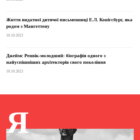
Життя видатної дитячої письменниці Е.Л. Конігсбург, яка
родом з Мангеттену
10.10.2023
Джеймс Ренвік-молодший: біографія одного з
найуспішніших архітекторів свого покоління
10.10.2023
Я