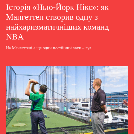
Історія «Нью-Йорк Нікс»: як
Мангеттен створив одну з
найхаризматичніших команд
NBA
На Мангеттені є ще один постійний звук – гул...