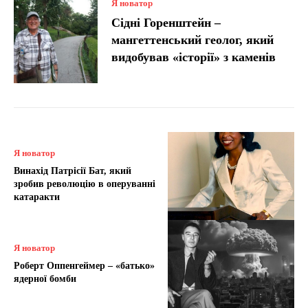
Я новатор
Сідні Горенштейн –
мангеттенський геолог, який
видобував «історії» з каменів
Я новатор
Винахід Патрісії Бат, який
зробив революцію в оперуванні
катаракти
Я новатор
Роберт Оппенгеймер – «батько»
ядерної бомби