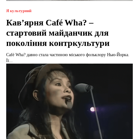
Я культурний
Кав’ярня Café Wha? –
стартовий майданчик для
покоління контркультури
Café Wha? давно стала частиною міського фольклору Нью-Йорка.
Її...