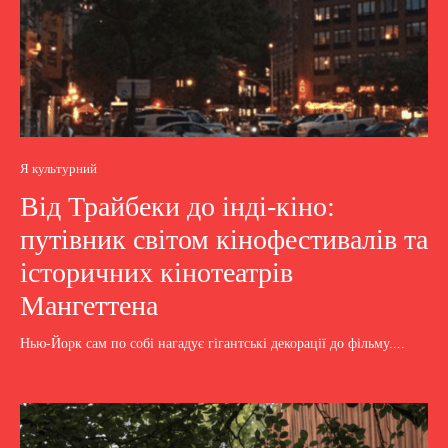
Я культурний
Від Трайбеки до інді-кіно:
путівник світом кінофестивалів та
історичних кінотеатрів
Мангеттена
Нью-Йорк сам по собі нагадує гігантські декорації до фільму....