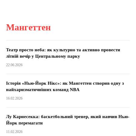
Мангеттен
Театр просто неба: як культурно та активно провести
літній вечір у Центральному парку
22.06.2026
Історія «Нью-Йорк Нікс»: як Мангеттен створив одну з
найхаризматичніших команд NBA
16.02.2026
Лу Карнесекка: баскетбольний тренер, який навчив Нью-
Йорк перемагати
11.02.2026