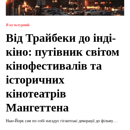
Я культурний
Від Трайбеки до інді-
кіно: путівник світом
кінофестивалів та
історичних
кінотеатрів
Мангеттена
Нью-Йорк сам по собі нагадує гігантські декорації до фільму....