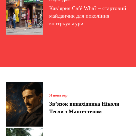
Кав’ярня Café Wha? – стартовий
майданчик для покоління
контркультури
Я новатор
Зв’язок винахідника Ніколи
Тесли з Мангеттеном